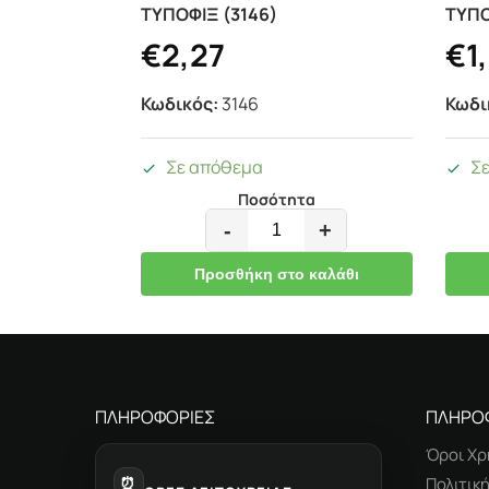
ΤΥΠΟΦΙΞ (3146)
ΤΥΠΟ
€
2,27
€
1
Κωδικός:
3146
Κωδι
Σε απόθεμα
Σ
Ποσότητα
-
+
Προσθήκη στο καλάθι
ΠΛΗΡΟΦΟΡΙΕΣ
ΠΛΗΡΟ
Όροι Χρ
⏰
Πολιτικ