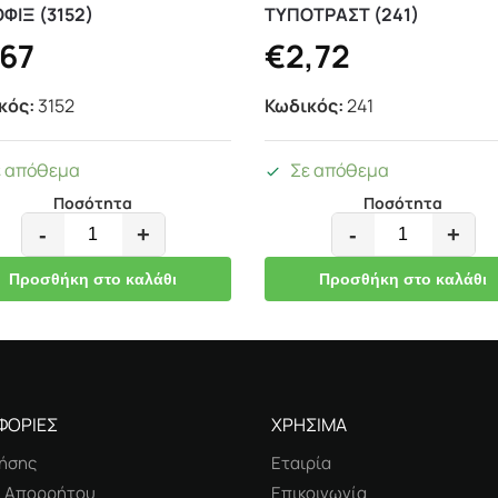
ΦΙΞ (3152)
ΤΥΠΟΤΡΑΣΤ (241)
,67
€
2,72
κός:
3152
Κωδικός:
241
ε απόθεμα
Σε απόθεμα
Ποσότητα
Ποσότητα
-
+
-
+
Προσθήκη στο καλάθι
Προσθήκη στο καλάθι
ΦΟΡΙΕΣ
ΧΡΗΣΙΜΑ
ήσης
Εταιρία
ή Απορρήτου
Επικοινωνία