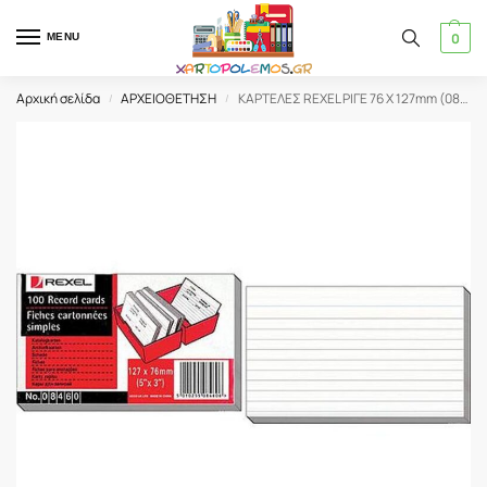
0
MENU
Αρχική σελίδα
ΑΡΧΕΙΟΘΕΤΗΣΗ
ΚΑΡΤΕΛΕΣ REXEL ΡΙΓΕ 76 Χ 127mm (08460)
/
/