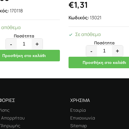
€
1,31
κός:
170118
Κωδικός:
13021
ε απόθεμα
Σε απόθεμα
Ποσότητα
Ποσότητα
-
+
-
+
Προσθήκη στο καλάθι
Προσθήκη στο καλάθι
ΦΟΡΙΕΣ
ΧΡΗΣΙΜΑ
ήσης
Εταιρία
ή Απορρήτου
Επικοινωνία
 Πληρωμής
Sitemap