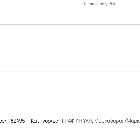
ος:
182495
Κατηγορίες:
ΓΡΑΦΙΚΗ ΥΛΗ
,
Μαρκαδόροι (Μαρκ