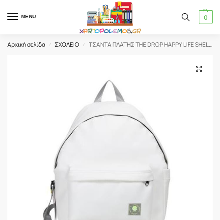
0
MENU
Αρχική σελίδα
ΣΧΟΛΕΙΟ
ΤΣΑΝΤΑ ΠΛΑΤΗΣ THE DROP HAPPY LIFE SHELL 2 ΘΕΣΕΩΝ (24L) 41 Χ 30,5 Χ 15,5CM LYCS
/
/