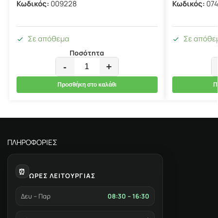
Κωδικός:
009228
Κωδικός:
074
Σε απόθεμα
Σε απόθε
Ποσότητα
-
+
Προσθήκη στο καλάθι
Π
ΠΛΗΡΟΦΟΡΙΕΣ
⏰
ΩΡΕΣ ΛΕΙΤΟΥΡΓΙΑΣ
Δευ – Παρ
08:30 – 16:30