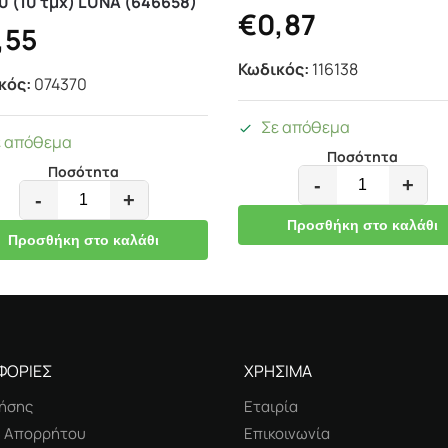
0 (10 τμχ) LUNA (646658)
€
0,87
,55
Κωδικός:
116138
κός:
074370
Σε απόθεμα
ε απόθεμα
Ποσότητα
Ποσότητα
-
+
-
+
Προσθήκη στο καλάθι
Προσθήκη στο καλάθι
ΦΟΡΙΕΣ
ΧΡΗΣΙΜΑ
ήσης
Εταιρία
ή Απορρήτου
Επικοινωνία