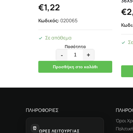
36Χ5
€
1,22
€
2
Κωδικός:
020065
Κωδι
Σε απόθεμα
Σ
Ποσότητα
-
+
Προσθήκη στο καλάθι
ΠΛΗΡΟΦΟΡΙΕΣ
ΠΛΗΡΟ
Όροι Χρ
⏰
Πολιτικ
ΩΡΕΣ ΛΕΙΤΟΥΡΓΙΑΣ