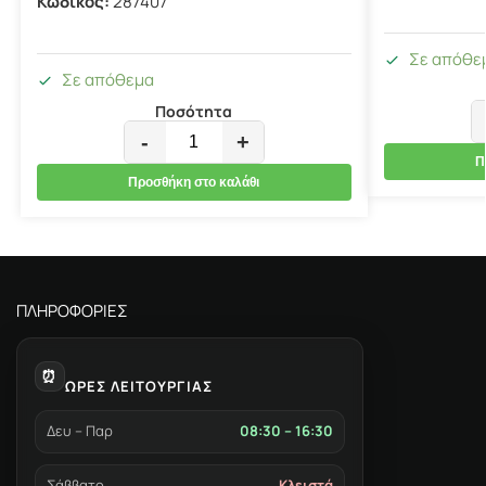
Κωδικός:
287407
Σε απόθε
Σε απόθεμα
Ποσότητα
-
+
Π
Προσθήκη στο καλάθι
ΠΛΗΡΟΦΟΡΙΕΣ
⏰
ΩΡΕΣ ΛΕΙΤΟΥΡΓΙΑΣ
Δευ – Παρ
08:30 – 16:30
Σάββατο
Κλειστά