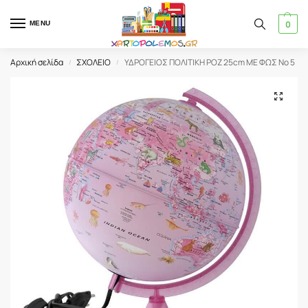
0
MENU
Αρχική σελίδα
ΣΧΟΛΕΙΟ
ΥΔΡΟΓΕΙΟΣ ΠΟΛΙΤΙΚΗ ΡΟΖ 25cm ΜΕ ΦΩΣ Νο 5
/
/