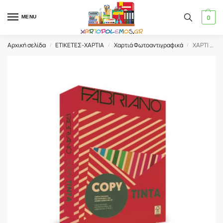
0
MENU
Αρχική σελίδα
ΕΤΙΚΕΤΕΣ-ΧΑΡΤΙΑ
Χαρτιά Φωτοαντιγραφικά
ΧΑΡΤΙ ΦΩΤΟΤΥΠΙΚΟ Α4 160gr/m² (250 Φ.) FABRIANO ROSSO (25023)
/
/
/