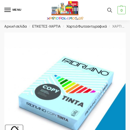
0
MENU
Αρχική σελίδα
ΕΤΙΚΕΤΕΣ-ΧΑΡΤΙΑ
Χαρτιά Φωτοαντιγραφικά
ΧΑΡΤΙ ΦΩΤΟΤΥΠΙΚΟ Α4 200gr/m² FABRIANO (100 Φ.) AZZURO (65221297)
/
/
/