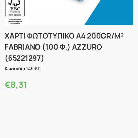
ΧΑΡΤΙ ΦΩΤΟΤΥΠΙΚΟ Α4 200GR/M²
FABRIANO (100 Φ.) AZZURO
(65221297)
Κωδικός:
146391
€
8,31