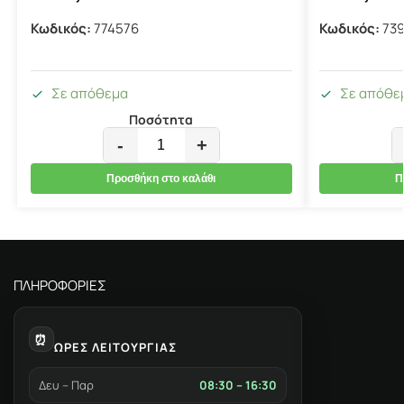
Κωδικός:
774576
Κωδικός:
73
Σε απόθεμα
Σε απόθε
Ποσότητα
-
+
Προσθήκη στο καλάθι
Π
ΠΛΗΡΟΦΟΡΙΕΣ
⏰
ΩΡΕΣ ΛΕΙΤΟΥΡΓΙΑΣ
Δευ – Παρ
08:30 – 16:30