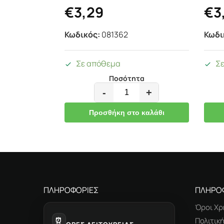
€
3,29
€
3
Κωδικός:
081362
Κωδι
Σε απόθεμα
Σ
Ποσότητα
-
+
Προσθήκη στο καλάθι
ΠΛΗΡΟΦΟΡΙΕΣ
ΠΛΗΡΟ
Όροι Χρ
⏰
Πολιτικ