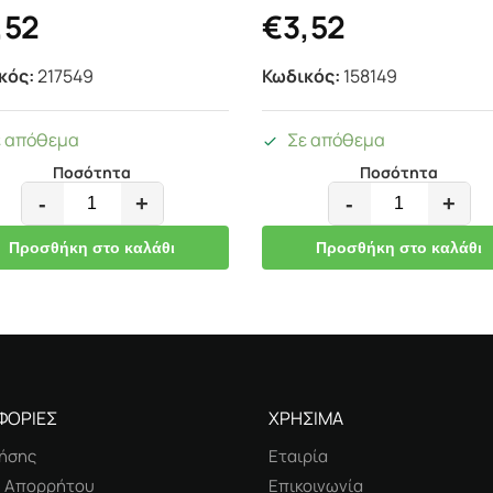
,52
€
3,52
κός:
217549
Κωδικός:
158149
ε απόθεμα
Σε απόθεμα
Ποσότητα
Ποσότητα
-
+
-
+
Προσθήκη στο καλάθι
Προσθήκη στο καλάθι
ΦΟΡΙΕΣ
ΧΡΗΣΙΜΑ
ήσης
Εταιρία
ή Απορρήτου
Επικοινωνία