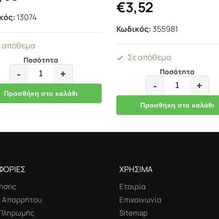
€
3,52
κός:
13074
Κωδικός:
355981
ε απόθεμα
Σε απόθεμα
Ποσότητα
Ποσότητα
-
+
-
+
Προσθήκη στο καλάθι
Προσθήκη στο καλάθι
ΦΟΡΙΕΣ
ΧΡΗΣΙΜΑ
ήσης
Εταιρία
ή Απορρήτου
Επικοινωνία
 Πληρωμής
Sitemap