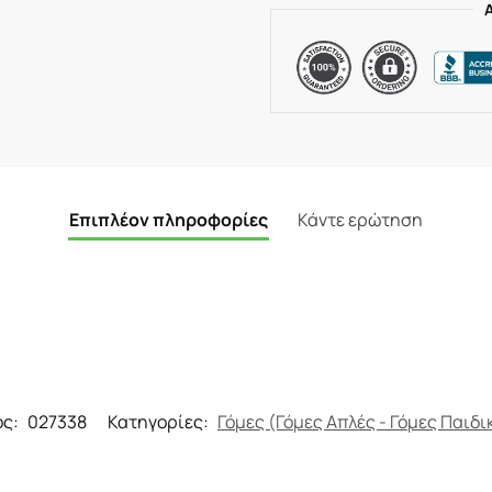
Επιπλέον πληροφορίες
Κάντε ερώτηση
ος:
027338
Κατηγορίες:
Γόμες (Γόμες Απλές - Γόμες Παιδι