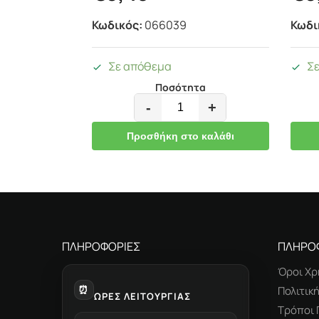
Κωδικός:
066039
Κωδι
Σε απόθεμα
Σ
Ποσότητα
-
+
Προσθήκη στο καλάθι
ΠΛΗΡΟΦΟΡΙΕΣ
ΠΛΗΡΟ
Όροι Χρ
⏰
Πολιτικ
ΩΡΕΣ ΛΕΙΤΟΥΡΓΙΑΣ
Τρόποι