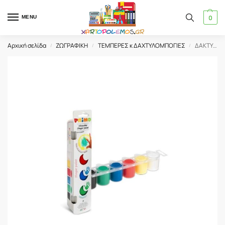
0
MENU
Αρχική σελίδα
ΖΩΓΡΑΦΙΚΗ
ΤΕΜΠΕΡΕΣ κ ΔΑΧΤΥΛΟΜΠΟΓΙΕΣ
ΔΑΚΤΥΛΟΜΠΟΓΙΕΣ CMP PRIMO 25gr ΣΕΤ (6 τμχ)
/
/
/