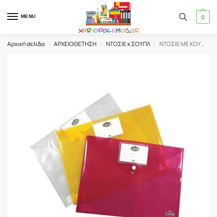
0
MENU
Αρχική σελίδα
ΑΡΧΕΙΟΘΕΤΗΣΗ
ΝΤΟΣΙΕ κ ΣΟΥΠΛ
ΝΤΟΣΙΕ ΜΕ ΚΟΥΜΠΙ Α5 LUNA
/
/
/