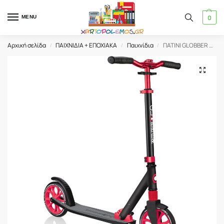
0
MENU
Αρχική σελίδα
ΠΑΙΧΝΙΔΙΑ + ΕΠΟΧΙΑΚΑ
Παιχνίδια
ΠΑΤΙΝΙ GLOBBER ΑΝΑΔΙΠΛΟΥΜΕΝΟ NL 205 BLACK-RED (684-102-2)
/
/
/