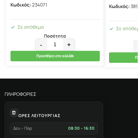
Κωδικός:
234071
Κωδικός:
38
Σε απόθεμα
Σε απόθε
Ποσότητα
-
+
Προσθήκη στο καλάθι
Π
ΠΛΗΡΟΦΟΡΙΕΣ
⏰
ΩΡΕΣ ΛΕΙΤΟΥΡΓΙΑΣ
Δευ – Παρ
08:30 – 16:30