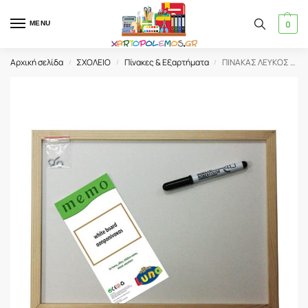
0
MENU
Αρχική σελίδα
ΣΧΟΛΕΙΟ
Πίνακες & Εξαρτήματα
ΠΙΝΑΚΑΣ ΛΕΥΚΟΣ 60Χ90 THE LITTLES (646552)
/
/
/