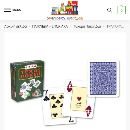
0
MENU
Αρχική σελίδα
ΠΑΙΧΝΙΔΙΑ + ΕΠΟΧΙΑΚΑ
Τυχερά Παιχνίδια
ΤΡΑΠΟΥΛΑ MODIANO ΠΛΑΣΤΙΚΟΠΟΙΗΜΕΝΗ ΜΟΝΗ POKER (3005405) 01.01.374
/
/
/