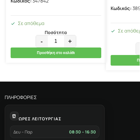
Κωδικός:
347842
Κωδικός:
38
Σε απόθεμα
Σε απόθε
Ποσότητα
-
+
Προσθήκη στο καλάθι
Π
ΠΛΗΡΟΦΟΡΙΕΣ
⏰
ΩΡΕΣ ΛΕΙΤΟΥΡΓΙΑΣ
Δευ – Παρ
08:30 – 16:30