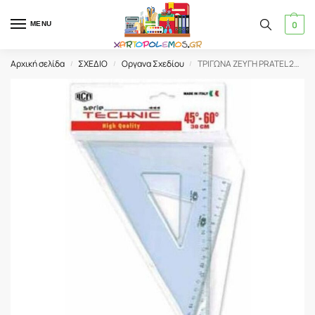
0
MENU
Αρχική σελίδα
ΣΧΕΔΙΟ
Οργανα Σχεδίου
ΤΡΙΓΩΝΑ ΖΕΥΓΗ PRATEL 26cm
/
/
/