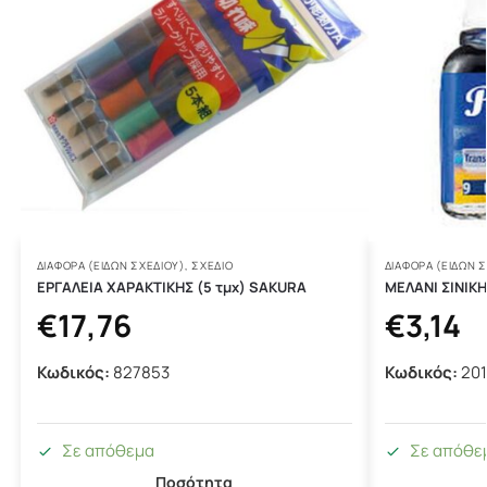
ΔΙΆΦΟΡΑ (ΕΙΔΏΝ ΣΧΕΔΊΟΥ)
,
ΣΧΕΔΙΟ
ΔΙΆΦΟΡΑ (ΕΙΔΏΝ 
ΕΡΓΑΛΕΙΑ ΧΑΡΑΚΤΙΚΗΣ (5 τμχ) SAKURA
ΜΕΛΑΝΙ ΣΙΝΙΚ
€
17,76
€
3,14
Κωδικός:
827853
Κωδικός:
201
Σε απόθεμα
Σε απόθε
Ποσότητα