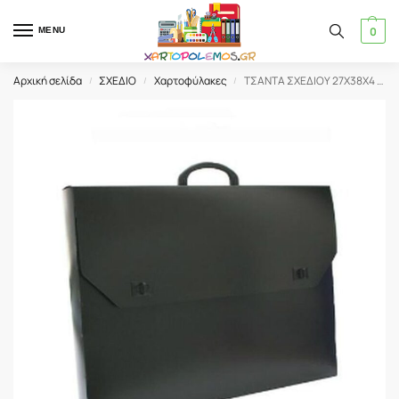
0
MENU
Αρχική σελίδα
ΣΧΕΔΙΟ
Χαρτοφύλακες
ΤΣΑΝΤΑ ΣΧΕΔΙΟΥ 27Χ38Χ4 ΜΑΥΡΗ
/
/
/