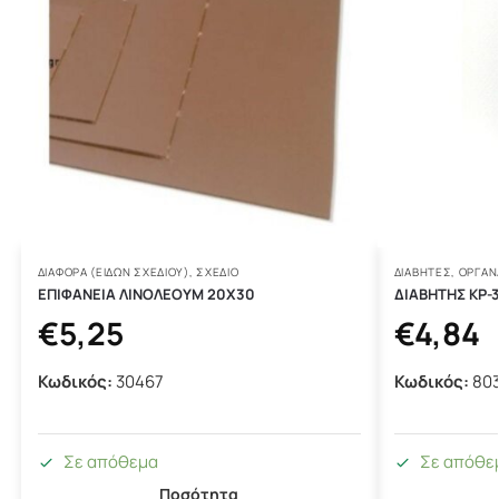
ΔΙΆΦΟΡΑ (ΕΙΔΏΝ ΣΧΕΔΊΟΥ)
,
ΣΧΕΔΙΟ
ΔΙΑΒΉΤΕΣ
,
ΟΡΓΑΝ
ΕΠΙΦΑΝΕΙΑ ΛΙΝΟΛΕΟΥΜ 20Χ30
ΔΙΑΒΗΤΗΣ ΚΡ-
€
5,25
€
4,84
Κωδικός:
30467
Κωδικός:
80
Σε απόθεμα
Σε απόθε
Ποσότητα