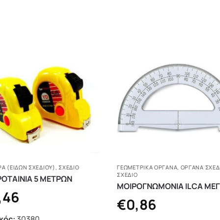
Α (ΕΙΔΏΝ ΣΧΕΔΊΟΥ)
,
ΣΧΕΔΙΟ
ΓΕΩΜΕΤΡΙΚΆ ΌΡΓΑΝΑ
,
ΟΡΓΑΝΑ ΣΧΕΔ
ΣΧΕΔΙΟ
ΟΤΑΙΝΙA 5 ΜΕΤΡΩΝ
ΜΟΙΡΟΓΝΩΜΟΝΙΑ ILCA ΜΕ
,46
€
0,86
κός:
30380