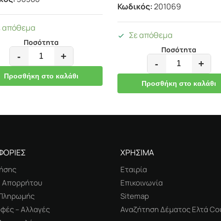
Κωδικός:
201069
ε απόθεμα
Σε απόθεμα
Ποσότητα
Ποσότητα
-
+
-
+
Προσθήκη στο καλάθι
Προσθήκη στο καλάθι
ΦΟΡΙΕΣ
ΧΡΗΣΙΜΑ
ήσης
Εταιρία
ή Απορρήτου
Επικοινωνία
 Πληρωμής
Sitemap
φές – Αλλαγές
Αναζήτηση Δέματος Ελτά Cou