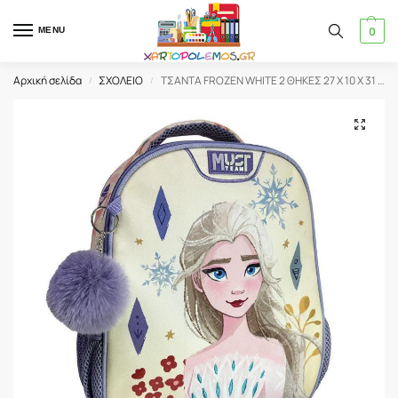
0
MENU
Αρχική σελίδα
ΣΧΟΛΕΙΟ
ΤΣΑΝΤΑ FROZEN WHITE 2 ΘΗΚΕΣ 27 Χ 10 X 31 ΝΗΠΙΟΥ ΠΛΑΤΗΣ (565059)
/
/