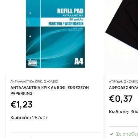
ΑΝΤΑΛΛΑΚΤΙΚΆ ΚΡΙΚ
,
ΣΧΟΛΕΙΟ
ΑΦΡΏΔΗ
,
ΣΧΟΛΕΙ
ΑΝΤΑΛΛΑΚΤΙΚΑ ΚΡΙΚ Α4 50Φ. ΕΚΘΕΣΕΩΝ
ΑΦΡΩΔΕΣ ΦΥΛ
PAPERKING
€
0,37
€
1,23
Κωδικός:
30
Κωδικός:
287407
Σε απόθε