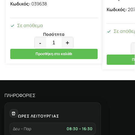
Κωδικός:
039638
Κωδικός:
20
Σε απόθεμα
Σε απόθε
Ποσότητα
-
+
Προσθήκη στο καλάθι
Π
ΠΛΗΡΟΦΟΡΙΕΣ
⏰
ΩΡΕΣ ΛΕΙΤΟΥΡΓΙΑΣ
Δευ – Παρ
08:30 – 16:30