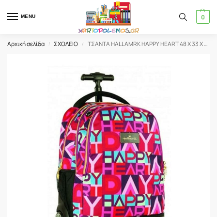
0
MENU
Αρχική σελίδα
ΣΧΟΛΕΙΟ
ΤΣΑΝΤΑ HALLAMRK HAPPY HEART 48 X 33 X 28cm ΤΡΟΛΛΕΥ (333-14074)
/
/