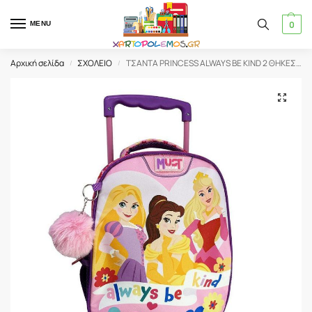
0
MENU
Αρχική σελίδα
ΣΧΟΛΕΙΟ
ΤΣΑΝΤΑ PRINCESS ALWAYS BE KIND 2 ΘΗΚΕΣ 27 Χ 10 X 31 ΝΗΠΙΟΥ ΤΡΟΛΛΕΥ (565041)
/
/