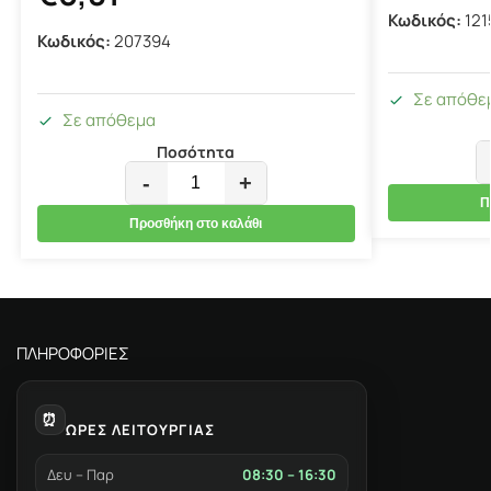
Κωδικός:
121
Κωδικός:
207394
Σε απόθε
Σε απόθεμα
Ποσότητα
-
+
Π
Προσθήκη στο καλάθι
ΠΛΗΡΟΦΟΡΙΕΣ
⏰
ΩΡΕΣ ΛΕΙΤΟΥΡΓΙΑΣ
Δευ – Παρ
08:30 – 16:30