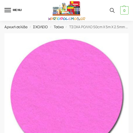
0
MENU
Αρχική σελίδα
ΣΧΟΛΕΙΟ
Τσόχα
ΤΣΟΧΑ ΡΟΛΛΟ 50cm Χ 5m X 2.5mm FABI ΡΟΖ (26)
/
/
/