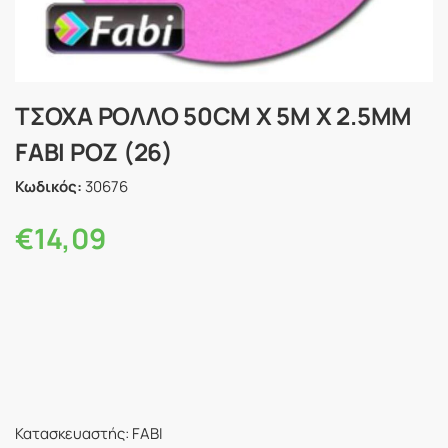
ΤΣΟΧΑ ΡΟΛΛΟ 50CM Χ 5M X 2.5MM
FABI ΡΟΖ (26)
Κωδικός:
30676
€
14,09
Κατασκευαστής: FABI