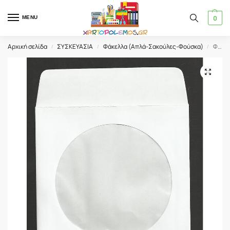
0
MENU
Αρχική σελίδα
ΣΥΣΚΕΥΑΣΙΑ
Φάκελλα (Απλά-Σακούλες-Φούσκα)
ΦΑΚΕΛΟΣ CD 3 ΛΑ 12.5 Χ 12.5cm ΠΑΡΑΘΥΡΟ
/
/
/