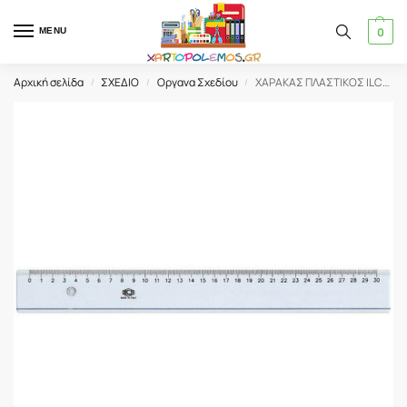
0
MENU
Αρχική σελίδα
ΣΧΕΔΙΟ
Οργανα Σχεδίου
ΧΑΡΑΚΑΣ ΠΛΑΣΤΙΚΟΣ ILCA 60cm
/
/
/