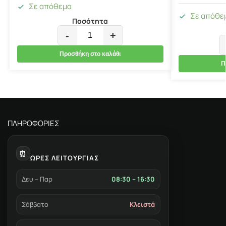
Σε απόθεμα
Σε απόθε
Ποσότητα
-
+
Προσθήκη στο καλάθι
Π
ΠΛΗΡΟΦΟΡΙΕΣ
⏰
ΩΡΕΣ ΛΕΙΤΟΥΡΓΙΑΣ
Δευ – Παρ
08:30 – 16:30
Σάββατο
Κλειστά