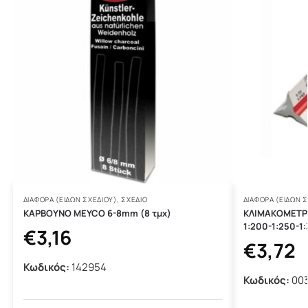
ΔΙΆΦΟΡΑ (ΕΙΔΏΝ ΣΧΕΔΊΟΥ)
,
ΣΧΕΔΙΟ
ΔΙΆΦΟΡΑ (ΕΙΔΏΝ 
ΚΑΡΒΟΥΝΟ MEYCO 6-8mm (8 τμχ)
ΚΛΙΜΑΚΟΜΕΤΡΟ
1:200-1:250-1
€
3,16
€
3,72
Κωδικός:
142954
Κωδικός:
00