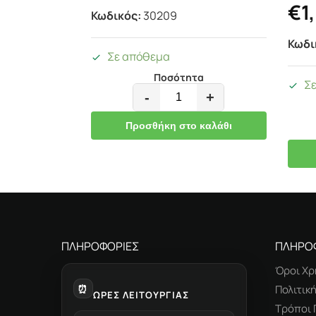
€
1
Κωδικός:
30209
Κωδι
Σε απόθεμα
Ποσότητα
Σ
-
+
Προσθήκη στο καλάθι
ΠΛΗΡΟΦΟΡΙΕΣ
ΠΛΗΡΟ
Όροι Χρ
⏰
Πολιτικ
ΩΡΕΣ ΛΕΙΤΟΥΡΓΙΑΣ
Τρόποι