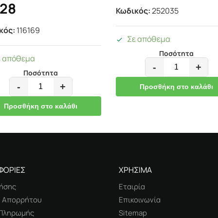
,28
Κωδικός:
252035
κός:
116169
Σε απόθεμα
Ποσότητα
ε απόθεμα
-
+
Ποσότητα
-
+
Προσθήκη στο καλάθι
Προσθήκη στο καλάθι
ΦΟΡΙΕΣ
ΧΡΗΣΙΜΑ
ήσης
Εταιρία
ή Απορρήτου
Επικοινωνία
 Πληρωμής
Sitemap