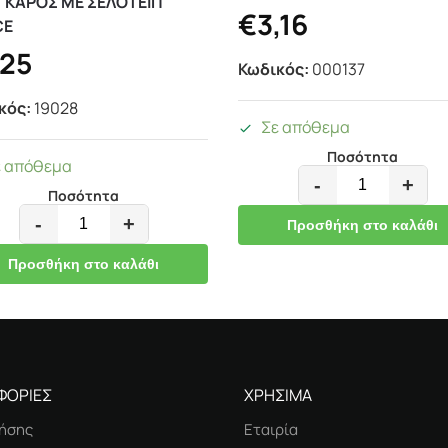
ΓΚΑΡΟΣ ΜΕ ΣΕΛΟΤΕΙΠ
€
3,16
CE
,25
Κωδικός:
000137
κός:
19028
Σε απόθεμα
Ποσότητα
ε απόθεμα
-
+
Ποσότητα
-
+
Προσθήκη στο καλάθι
Προσθήκη στο καλάθι
ΦΟΡΙΕΣ
ΧΡΗΣΙΜΑ
ήσης
Εταιρία