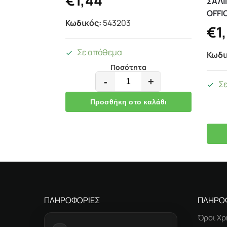
ΣΑΛΙ
OFFI
Κωδικός:
543203
€
1
Σε απόθεμα
Κωδι
Ποσότητα
-
+
Σ
Προσθήκη στο καλάθι
ΠΛΗΡΟΦΟΡΙΕΣ
ΠΛΗΡΟ
Όροι Χρ