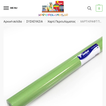
0
MENU
Αρχική σελίδα
ΣΥΣΚΕΥΑΣΙΑ
Χαρτί Περιτυλίγματος
ΧΑΡΤΙ ΚΡΑΦΤ ΠΡΑΣΙΝΟ SADIPAL 1m x 5m
/
/
/