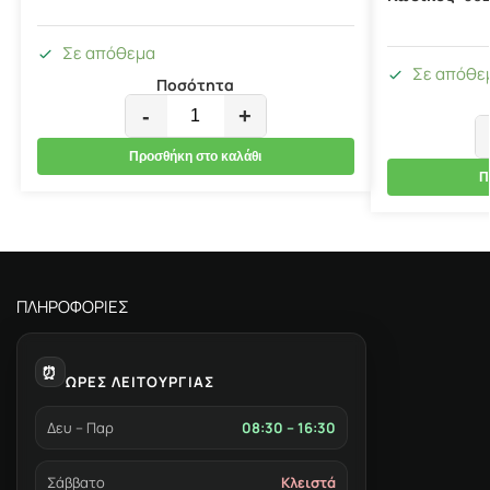
Σε απόθεμα
Σε απόθε
Ποσότητα
-
+
Προσθήκη στο καλάθι
Π
ΠΛΗΡΟΦΟΡΙΕΣ
⏰
ΩΡΕΣ ΛΕΙΤΟΥΡΓΙΑΣ
Δευ – Παρ
08:30 – 16:30
Σάββατο
Κλειστά