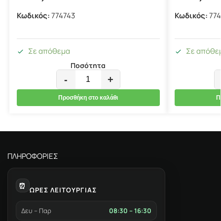
Κωδικός:
774743
Κωδικός:
774
Σε απόθεμα
Σε απόθε
Ποσότητα
-
+
Προσθήκη στο καλάθι
Π
ΠΛΗΡΟΦΟΡΙΕΣ
⏰
ΩΡΕΣ ΛΕΙΤΟΥΡΓΙΑΣ
Δευ – Παρ
08:30 – 16:30