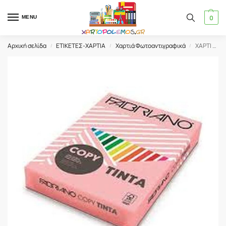
0
MENU
Αρχική σελίδα
ΕΤΙΚΕΤΕΣ-ΧΑΡΤΙΑ
Χαρτιά Φωτοαντιγραφικά
ΧΑΡΤΙ ΦΩΤΟΤΥΠΙΚΟ Α4 160gr/m² (250 Φ.) FABRIANO ΠΑΛ ROSA (61416021)
/
/
/