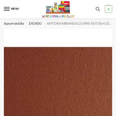
0
MENU
Αρχική σελίδα
ΣΧΟΛΕΙΟ
ΧΑΡΤΟΝΙ FABRIANO ELLE ERRE 50 X 70cm 220gr TERRA BRUCIATA
/
/