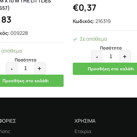
Μ Χ 10 Μ THE LITTLIES
€
0,37
657)
,83
Κωδικός:
216319
κός:
009228
Σε απόθεμα
Ποσότητα
ε απόθεμα
-
+
Ποσότητα
-
+
Προσθήκη στο καλάθι
Προσθήκη στο καλάθι
ΦΟΡΙΕΣ
ΧΡΗΣΙΜΑ
ήσης
Εταιρία