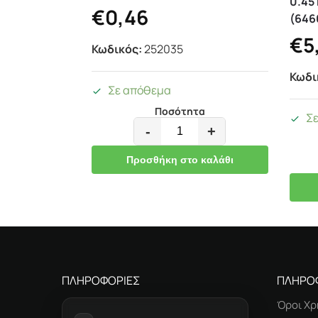
0.45 
€
0,46
(646
€
5
Κωδικός:
252035
Κωδι
Σε απόθεμα
Ποσότητα
Σ
-
+
Προσθήκη στο καλάθι
ΠΛΗΡΟΦΟΡΙΕΣ
ΠΛΗΡΟ
Όροι Χρ