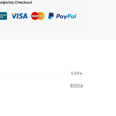
Ασφαλές Checkout
0,09 κ.
ΦΥΛΛΑ