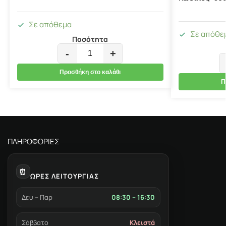
Σε απόθεμα
Σε απόθε
Ποσότητα
-
+
Προσθήκη στο καλάθι
Π
ΠΛΗΡΟΦΟΡΙΕΣ
⏰
ΩΡΕΣ ΛΕΙΤΟΥΡΓΙΑΣ
Δευ – Παρ
08:30 – 16:30
Σάββατο
Κλειστά