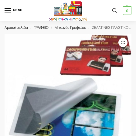
0
MENU
Αρχική σελίδα
ΓΡΑΦΕΙΟ
Μηχανές Γραφείου
ΖΕΛΑΤΙΝΕΣ ΠΛΑΣΤΙΚΟΠΟΙΗΣΗΣ 65Χ95 125mic (100 τμχ)
/
/
/