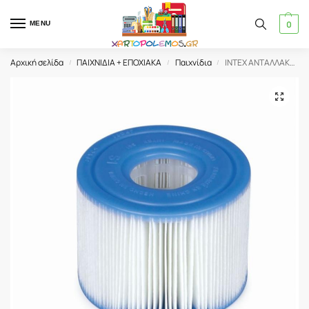
0
MENU
Αρχική σελίδα
ΠΑΙΧΝΙΔΙΑ + ΕΠΟΧΙΑΚΑ
Παιχνίδια
INTEX ΑΝΤΑΛΛΑΚΤΙΚΟ ΦΙΛΤΡΟ ΠΙΣΙΝΑΣ CARTRIDGE S1 Συσκευασία 2τμχ (29001)
/
/
/